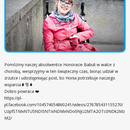
ł
ó
w
n
a
Pomóżmy naszej absolwentce Honoracie Babuli w walce z
chorobą, wesprzyjmy w ten świąteczny czas, biorąc udział w
zrzutce i udostępniając post, bo Honia potrzebuje naszego
wsparcia🌲🎅🌲
Dobro powraca ❤️
https://pl-
pl.facebook.com/104574054860241/videos/276785431155270/
UzpfSTMxNTU5NDI5NTIxNDMxNDo0NjU2MTA2OTc0NDk2Mz
M2/