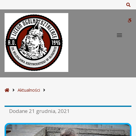
Sz
W
bu
S
Aktualności
t
r
Dodane
21 grudnia, 2021
o
n
a
g