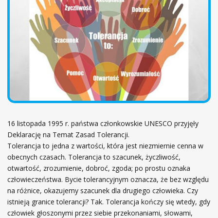
ł
ó
w
n
a
16 listopada 1995 r. państwa członkowskie UNESCO przyjęły
Deklarację na Temat Zasad Tolerancji.
Tolerancja to jedna z wartości, która jest niezmiernie cenna w
obecnych czasach. Tolerancja to szacunek, życzliwość,
otwartość, zrozumienie, dobroć, zgoda; po prostu oznaka
człowieczeństwa. Bycie tolerancyjnym oznacza, że bez względu
na różnice, okazujemy szacunek dla drugiego człowieka. Czy
istnieją granice tolerancji? Tak. Tolerancja kończy się wtedy, gdy
człowiek głoszonymi przez siebie przekonaniami, słowami,