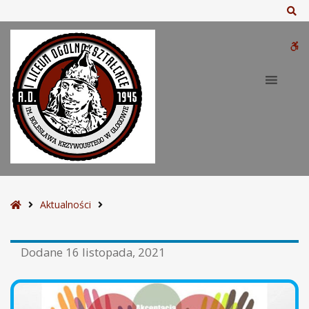
Sz
W
bu
S
Aktualności
t
r
Dodane
16 listopada, 2021
o
n
a
g