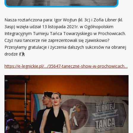
Nasza roztańczona para: Igor Wojtun (kl. 3c) i Zofia Libner (kl.
3asp) wzięła udział 13 listopada 2021r. w Ogólnopolskim
Integracyjnym Turnieju Tańca Towarzyskiego w Prochowicach.
Czyż nasi tancerze nie zaprezentowali się zjawiskowo?
Przesyłamy gratulacje i życzenia dalszych sukcesów na obranej
drodze 💃🕺
https://e-legnickie.pl/…/35647-taneczne-show-w-prochowicach…