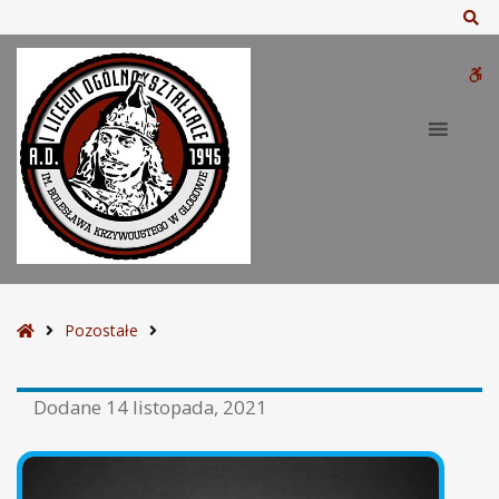
Sz
W
bu
S
Pozostałe
t
r
Dodane
14 listopada, 2021
o
n
a
g