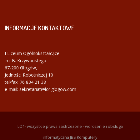
INFORMACJE
KONTAKTOWE
I Liceum Ogólnokształcące
im. B. Krzywoustego
67-200 Głogów,
Jedności Robotniczej 10
tel/fax:
76 834 21 38
e-mail: sekretariat@lo1glogow.com
LO1- wszystkie prawa zastrzeżone - wdrożenie i obsługa
informatyczna JBS Komputery