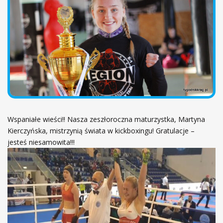
ł
ó
w
n
a
Wspaniałe wieści!! Nasza zeszłoroczna maturzystka, Martyna
Kierczyńska, mistrzynią świata w kickboxingu! Gratulacje –
jesteś niesamowita!!!