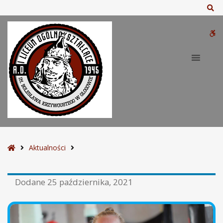
Sz
W
bu
S
Aktualności
t
r
Dodane
25 października, 2021
o
n
a
g