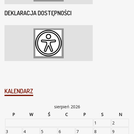
DEKLARACJA DOSTĘPNOŚCI
KALENDARZ
sierpień 2026
P
W
Ś
C
P
S
N
1
2
3
4
5
6
7
8
9