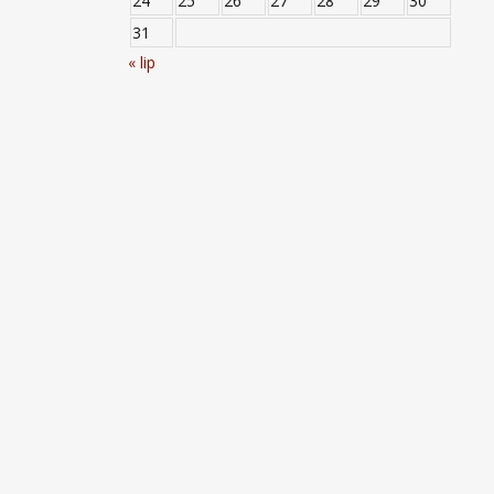
24
25
26
27
28
29
30
31
« lip