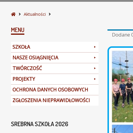
S
Aktualności
t
r
MENU
Dodane
o
n
SZKOŁA
a
g
NASZE OSIĄGNIĘCIA
ł
TWÓRCZOŚĆ
ó
w
PROJEKTY
n
a
OCHRONA DANYCH OSOBOWYCH
ZGŁOSZENIA NIEPRAWIDŁOWOŚCI
SREBRNA SZKOŁA 2026