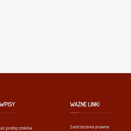
WPISY
WAŻNE
LINKI
Zastrzeżenia prawne
az podręczników