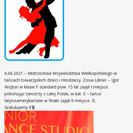
ł
ó
w
n
a
6.06.2021 – Mistrzostwa Województwa Wielkopolskiego w
tańcach towarzyskich dzieci i młodzieży. Zosia Libner – Igor
Wojtun w klasie F standard pow. 15 lat zajęli I miejsce
pokonując tancerzy z całej Polski, w kat. E – tańce
latynoamerykańskie w finale zajęli 6 miejsce. 💪
Gratulujemy 💃🕺