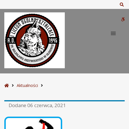
Sz
W
bu
S
Aktualności
t
r
Dodane
06 czerwca, 2021
o
n
a
g