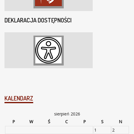
DEKLARACJA DOSTĘPNOŚCI
KALENDARZ
sierpień 2026
P
W
Ś
C
P
S
N
1
2