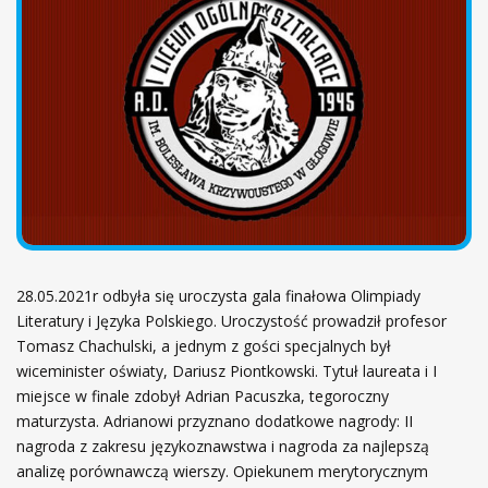
ł
ó
w
n
a
28.05.2021r odbyła się uroczysta gala finałowa Olimpiady
Literatury i Języka Polskiego. Uroczystość prowadził profesor
Tomasz Chachulski, a jednym z gości specjalnych był
wiceminister oświaty, Dariusz Piontkowski. Tytuł laureata i I
miejsce w finale zdobył Adrian Pacuszka, tegoroczny
maturzysta. Adrianowi przyznano dodatkowe nagrody: II
nagroda z zakresu językoznawstwa i nagroda za najlepszą
analizę porównawczą wierszy. Opiekunem merytorycznym