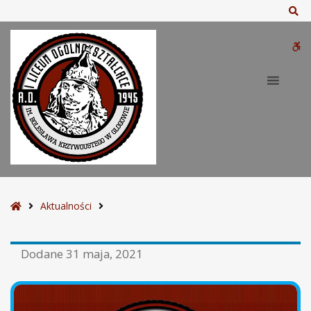
Sz
W
bu
S
Aktualności
t
r
Dodane
31 maja, 2021
o
n
a
g