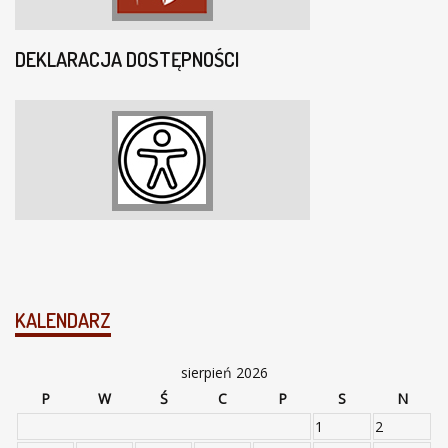
DEKLARACJA DOSTĘPNOŚCI
KALENDARZ
sierpień 2026
P
W
Ś
C
P
S
N
1
2