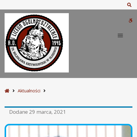
Sz
W
bu
S
Aktualności
t
r
Dodane
29 marca, 2021
o
n
a
g