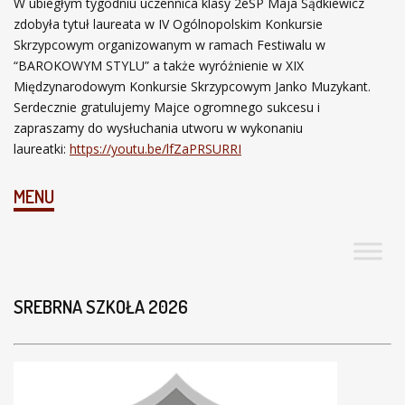
W ubiegłym tygodniu uczennica klasy 2eSP Maja Sądkiewicz
zdobyła tytuł laureata w IV Ogólnopolskim Konkursie
Skrzypcowym organizowanym w ramach Festiwalu w
“BAROKOWYM STYLU” a także wyróżnienie w XIX
Międzynarodowym Konkursie Skrzypcowym Janko Muzykant.
Serdecznie gratulujemy Majce ogromnego sukcesu i
zapraszamy do wysłuchania utworu w wykonaniu
laureatki:
https://youtu.be/lfZaPRSURRI
MENU
SREBRNA SZKOŁA 2026