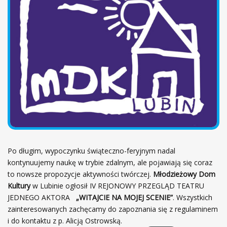
ł
ó
w
n
a
Po długim, wypoczynku świąteczno-feryjnym nadal
kontynuujemy naukę w trybie zdalnym, ale pojawiają się coraz
to nowsze propozycje aktywności twórczej.
Młodzieżowy Dom
Kultury
w Lubinie ogłosił IV REJONOWY PRZEGLĄD TEATRU
JEDNEGO AKTORA
„WITAJCIE NA MOJEJ SCENIE”
. Wszystkich
zainteresowanych zachęcamy do zapoznania się z regulaminem
i do kontaktu z p. Alicją Ostrowską.