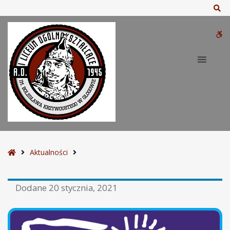
Sz
W
bu
S
Aktualności
t
r
Dodane
20 stycznia, 2021
o
n
a
g