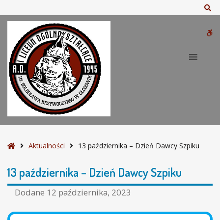
–
Sz
1
3
W
p
a
bu
ź
d
z
i
e
r
n
i
S
Aktualności
13 października – Dzień Dawcy Szpiku
k
t
a
r
13 października – Dzień Dawcy Szpiku
–
o
D
n
Dodane
12 października, 2023
z
a
i
g
e