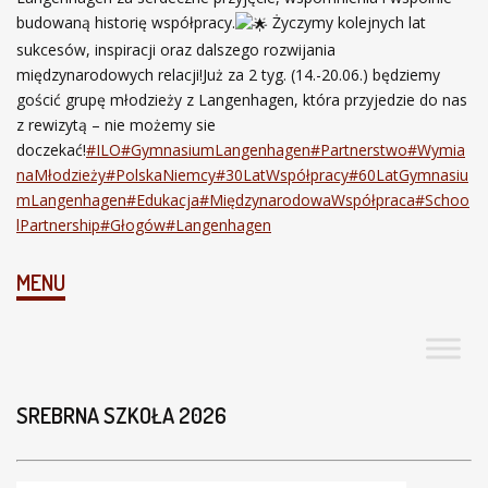
budowaną historię współpracy.
Życzymy kolejnych lat
sukcesów, inspiracji oraz dalszego rozwijania
międzynarodowych relacji!Już za 2 tyg. (14.-20.06.) będziemy
gościć grupę młodzieży z Langenhagen, która przyjedzie do nas
z rewizytą – nie możemy sie
doczekać!
#ILO
#GymnasiumLangenhagen
#Partnerstwo
#Wymia
naMłodzieży
#PolskaNiemcy
#30LatWspółpracy
#60LatGymnasiu
mLangenhagen
#Edukacja
#MiędzynarodowaWspółpraca
#Schoo
lPartnership
#Głogów
#Langenhagen
MENU
SREBRNA SZKOŁA 2026