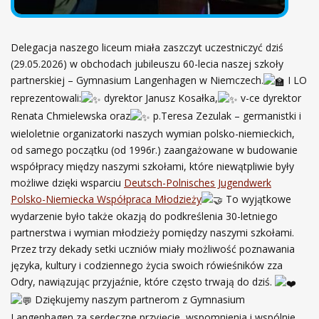
Delegacja naszego liceum miała zaszczyt uczestniczyć dziś
(29.05.2026) w obchodach jubileuszu 60-lecia naszej szkoły
partnerskiej – Gymnasium Langenhagen w Niemczech.
I LO
reprezentowali:
dyrektor Janusz Kosałka,
v-ce dyrektor
Renata Chmielewska oraz
p.Teresa Zezulak – germanistki i
wieloletnie organizatorki naszych wymian polsko-niemieckich,
od samego początku (od 1996r.) zaangażowane w budowanie
współpracy między naszymi szkołami, które niewątpliwie były
możliwe dzięki wsparciu
Deutsch-Polnisches Jugendwerk
Polsko-Niemiecka Współpraca Młodzieży
To wyjątkowe
wydarzenie było także okazją do podkreślenia 30-letniego
partnerstwa i wymian młodzieży pomiędzy naszymi szkołami.
Przez trzy dekady setki uczniów miały możliwość poznawania
języka, kultury i codziennego życia swoich rówieśników zza
Odry, nawiązując przyjaźnie, które często trwają do dziś.
Dziękujemy naszym partnerom z Gymnasium
Langenhagen za serdeczne przyjęcie, wspomnienia i wspólnie