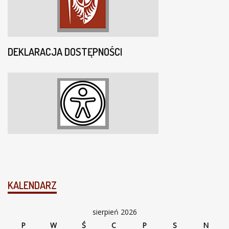
DEKLARACJA DOSTĘPNOŚCI
KALENDARZ
sierpień 2026
P
W
Ś
C
P
S
N