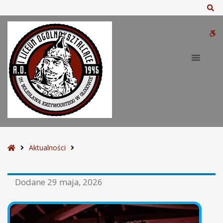
Sz
W
bu
S
Aktualności
t
r
Dodane
29 maja, 2026
o
n
a
g