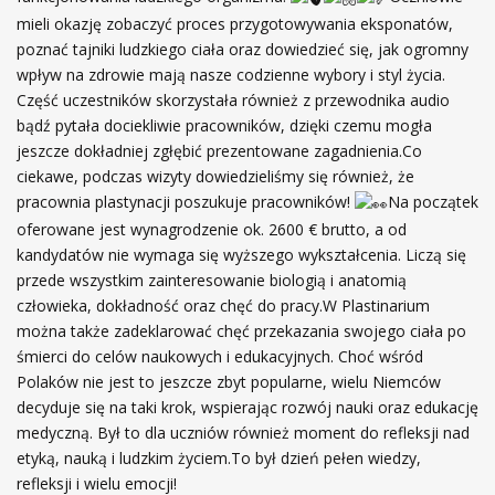
mieli okazję zobaczyć proces przygotowywania eksponatów,
poznać tajniki ludzkiego ciała oraz dowiedzieć się, jak ogromny
wpływ na zdrowie mają nasze codzienne wybory i styl życia.
Część uczestników skorzystała również z przewodnika audio
bądź pytała dociekliwie pracowników, dzięki czemu mogła
jeszcze dokładniej zgłębić prezentowane zagadnienia.Co
ciekawe, podczas wizyty dowiedzieliśmy się również, że
pracownia plastynacji poszukuje pracowników!
Na początek
oferowane jest wynagrodzenie ok. 2600 € brutto, a od
kandydatów nie wymaga się wyższego wykształcenia. Liczą się
przede wszystkim zainteresowanie biologią i anatomią
człowieka, dokładność oraz chęć do pracy.W Plastinarium
można także zadeklarować chęć przekazania swojego ciała po
śmierci do celów naukowych i edukacyjnych. Choć wśród
Polaków nie jest to jeszcze zbyt popularne, wielu Niemców
decyduje się na taki krok, wspierając rozwój nauki oraz edukację
medyczną. Był to dla uczniów również moment do refleksji nad
etyką, nauką i ludzkim życiem.To był dzień pełen wiedzy,
refleksji i wielu emocji!