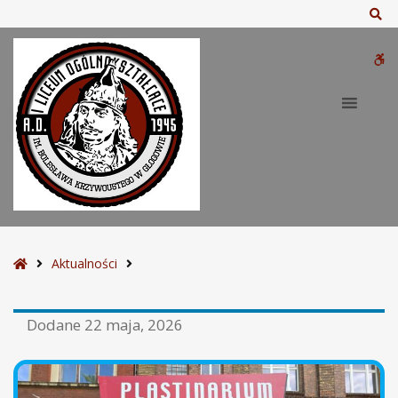
Sz
W
bu
S
Aktualności
t
r
Dodane
22 maja, 2026
o
n
a
g