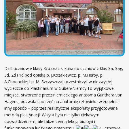
ł
ó
w
n
a
Dziś uczniowie klasy 3cu oraz kilkunastu uczniów z klas 3a, 3ag,
3d, 2d i 1d pod opieką p. J.Kozakiewicz, p. M.Herby, p.
A.Chodackiej i p. M. Szczyszczaj uczestniczyli w niezwykłej
wycieczce do Plastinarium w Guben/Niemcy.To wyjątkowe
miejsce, stworzone przez niemieckiego anatoma Gunthera von
Hagens, pozwala spojrzeć na anatomię człowieka w zupełnie
inny sposób – poprzez realistyczne eksponaty przygotowane
metodą plastynacji. Wizyta była nie tylko ciekawym
doświadczeniem, ale także cenną lekcją biologii i
funkcjonowania ludzkiego organizmu.
Uczniowie