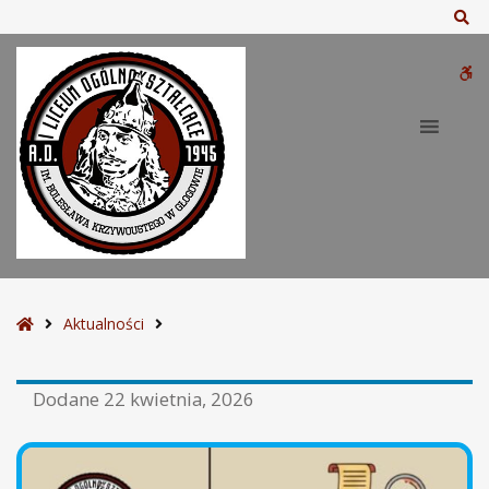
Sz
W
bu
S
Aktualności
t
r
Dodane
22 kwietnia, 2026
o
n
a
g