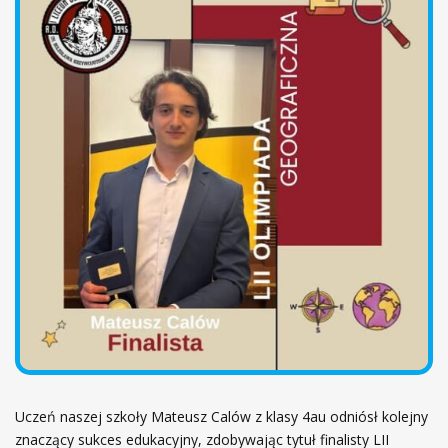
ł
ó
w
n
a
Uczeń naszej szkoły Mateusz Calów z klasy 4au odniósł kolejny
znaczący sukces edukacyjny, zdobywając tytuł finalisty LII