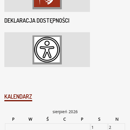
DEKLARACJA DOSTĘPNOŚCI
KALENDARZ
sierpień 2026
P
W
Ś
C
P
S
N
1
2